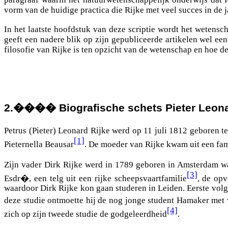
vorm van de huidige practica die Rijke met veel succes in de 
In het laatste hoofdstuk van deze scriptie wordt het wetens
geeft een nadere blik op zijn gepubliceerde artikelen wel 
filosofie van Rijke is ten opzicht van de wetenschap en hoe d
2.
����
Biografische schets Pieter Leona
Petrus (Pieter) Leonard Rijke werd op 11 juli 1812 geboren t
[1]
Pieternella Beausar
. De moeder van Rijke kwam uit een fami
Zijn vader Dirk Rijke werd in 1789 geboren in Amsterdam waa
[3]
Esdr�, een telg uit een rijke scheepsvaartfamilie
, de op
waardoor Dirk Rijke kon gaan studeren in Leiden. Eerste volgde
deze studie ontmoette hij de nog jonge student Hamaker met w
[4]
zich op zijn tweede studie de godgeleerdheid
.