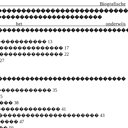
ische
���������������������������
�����������������������
onderwijs
����������������������������
�����������
13
��������������
17
��������������
22
27
����������������������������
������������
35
35
����
38
��������������
41
����������������������
43
�����
47
��
50