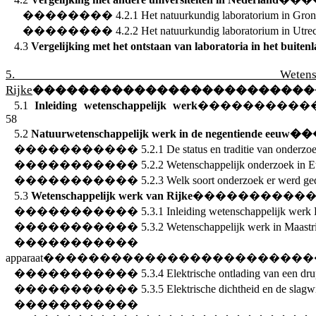
��������
4.2.1 Het natuurkundig laboratorium in Gro
��������
4.2.2 Het natuurkundig laboratorium in Utre
4.3
Vergelijking met het ontstaan van laboratoria in het buiten
5. Wetens
Rijke
�������������������������
5.1
Inleiding wetenschappelijk werk
����������
58
5.2
Natuurwetenschappelijk werk in de negentiende eeuw
��
�����������
5.2.1 De status en traditie van onderzo
�����������
5.2.2 Wetenschappelijk onderzoek in 
�����������
5.2.3 Welk soort onderzoek er werd ge
5.3
Wetenschappelijk werk van Rijke
����������
�����������
5.3.1 Inleiding wetenschappelijk werk 
�����������
5.3.2
Wetenschappelijk werk in Maastr
���������
apparaat
������������������������
�����������
5.3.4 Elektrische ontlading van een dr
�����������
5.3.5 Elektrische dichtheid en de slag
��������