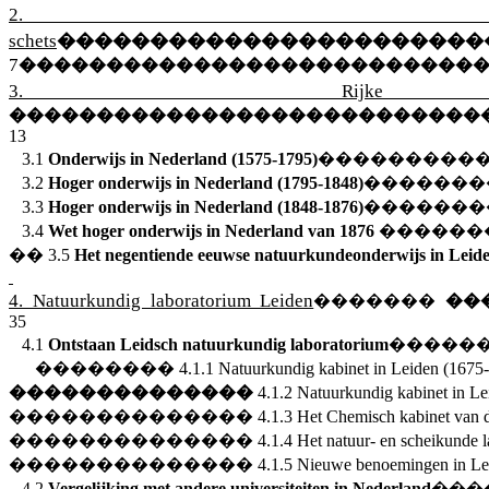
2. B
schets
�����������������������
7
��������������������������
3. Rijke
���������������������������
13
3.1
Onderwijs in Nederland (1575-1795)
���������
3.2
Hoger onderwijs in Nederland (1795-1848)
�������
3.3
Hoger onderwijs in Nederland (1848-1876)
�������
3.4
Wet hoger onderwijs in Nederland van 1876
������
��
3.5
Het negentiende eeuwse natuurkundeonderwijs in Leid
4. Natuurkundig laboratorium Leiden
�������
��
35
4.1
Ontstaan Leidsch natuurkundig laboratorium
�����
��������
4.1.1
Natuurkundig kabinet in Leiden (1675
��������������
4.1.2 Natuurkundig kabinet in L
��������������
4.1.3
Het Chemisch kabinet van d
��������������
4.1.4
Het natuur- en scheikunde 
��������������
4.1.5 Nieuwe benoemingen in Le
4.2
Vergelijking met andere universiteiten in Nederland
���