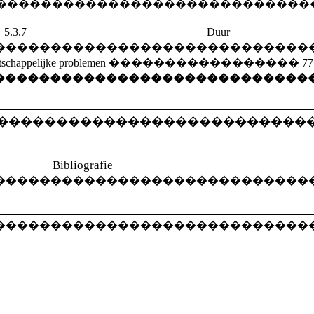
����������������������������
�
5.3.7
Duu
����������������������������
tschappelijke problemen
�����������������
77
����������������������������
 Ko
��������������������������
ografie 
����������������������������
eratuur
����������������������������