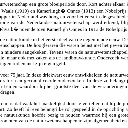
urwetenschap een grote bloeiperiode door. Kort achter elkaar
r Waals (1910) en Kamerlingh
�
Onnes (1913) een Nobelprijs u
chapper in Nederland was hoog en voor het eerst in de geschied
riode van de Nederlandse natuurwetenschap werd erkend, blijk
Physik� noemde toen Kamerligh Onnes in 1913 de Nobelprijs 
 de natuurkunde in het eerste deel van de negentiende eeuw. De
wetenschappen. De hoogleraren die waren belast met het geven 
n mindere aangekeken. Tevens waren de natuurwetenschappeli
mie, maar ook met zaken als de landbouwkunde. Onderzoek werd
igen tijd en met zijn eigen geld.
eveer 75 jaar. In deze driekwart eeuw ontwikkelden de natuurw
laboratoria en gecompliceerde onderzoeken. In deze zo belangr
an Leiden waardoor hij het grootste deel van de veranderinge
edragen.
an is dat vaak het makkelijkst door te vertellen dat hij de 
. Zo heeft hij een belangrijke rol gespeeld in de oprichting 
 de natuurkunde hoefde bezig te houden waarmee hij een grote
het promoten van de natuurwetenschappen in zijn algemeenheid en