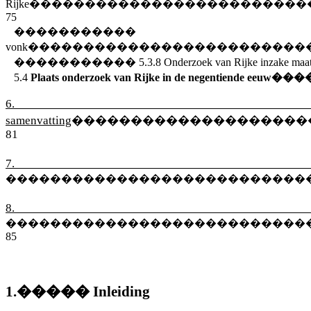
Rijke
�������������������������
75
����������
vonk
�������������������������
�����������
5.3.8
Onderzoek van Rijke inzake maa
5.4
Plaats onderzoek van Rijke in de negentiende eeuw
���
6.
samenvatting
��������������������
81
7. Bibli
���������������������������
8. Lit
���������������������������
85
1.
�����
Inleiding