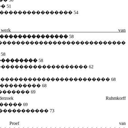
��
51
�����������������
54
k werk van
����������������
58
����������������������������
�
58
���������
58
��������������������
62
�������������������������
68
����������
68
�������
69
Onderzoek Ruhmkorff
������
69
�����������
73
Proef van