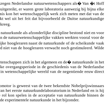
 kregen Nederlandse natuurwetenschappers als
�
Van �t Hoff
itgereikt, er waren grote laboratoria aanwezig bij bijna elke
enis kon het wetenschappelijk werk zich meten met dat van de
t wel uit het feit dat bijvoorbeeld de Duitse natuurkundige
kreeg.
 natuurkunde als afzonderlijke discipline bestond niet en voor
van de natuurwetenschappelijke vakken werkten vooral voor de
jke hoogleraren naast de natuurkunde of de scheikunde vaak
 niet van de hoogleraren verwacht noch gestimuleerd. Wilde
etenschappen zich in het algemeen en de
�
natuurkunde in het
ijke overgangsperiode in de geschiedenis van de Nederlandse
n in wetenschappelijke wereld van de negentiende eeuw direct
promotor is geweest van de twee bekendste Nobelprijswinnaars
van het eerste natuurkundelaboratorium in Nederland en is hij
 rol kon spelen in de acceptatie van natuurkunde binnen de
 de experimentele natuurkunde in het bijzonder.