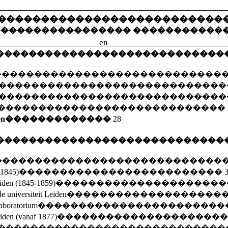
iograf
��������������������������
�����������������
�����������
 en het 
����������������������������
����������������������������
����������������������������
����������������������������
����������������������������
en
�������������
28
����������������������������
����������������������������
-1845)
�������������������������
eiden (1845-1859)
��������������������
e universiteit Leiden
�������������������
laboratorium
�����������������������
iden (vanaf 1877)
��������������������
����������������������������