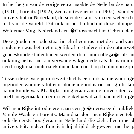
In het begin van de vorige eeuw maakte de Nederlandse natu
(1901), Lorentz (1902), Zeeman (eveneens in 1902), Van de
universiteit in Nederland, de sociale status van een wetens
rest van de wereld. Dat ook in het buitenland deze bloeipe
Woldemar Voigt Nederland een �Grossmacht im Gebeite der 
Deze gouden periode staat in schril contrast met de stand van
studenten was het niet mogelijk af te studeren in de natuur
geneeskunde studenten en werden door hun collega�s als hu
ook nog belast met aanverwante vakgebieden als de astrono
een hoogleraar onderzoek doen dan moest hij dat doen in zijn e
Tussen deze twee periodes zit slechts een tijdspanne van ong
bijzonder van niets tot een bloeiende industrie met grote 
natuurkunde was P.L. Rijke hoogleraar aan de universiteit v
heeft meegemaakt en er in een enkel geval zelf aan heeft bijg
Wil men Rijke introduceren aan een ge�nteresseerd publiek d
Van de Waals en Lorentz. Maar daar doet men Rijke mee tekort
ook de eerste hoogleraar in Nederland die zich alleen met
universiteit. In deze functie is hij altijd druk geweest met 