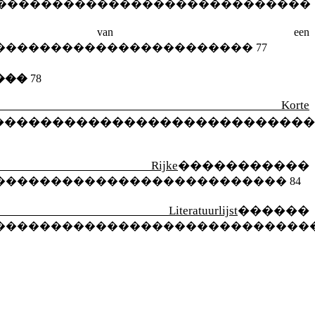
����������������������������
r van een
�����������������������
77
���
78
rte
���������������������������
Rijke
�����������
��������������������������
84
lijst
������
����������������������������