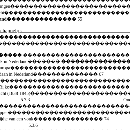
ningen
�������������������������
cht
��������������������������
land
���������������
55
chappelij
���������������������������
����������������������������
�����
����������������������
ek in Nederland
�������
��������������
Europa
�������������������������
daan in Nederland
��������������
67
����������������������������
Rijke
�������������������������
icht (1838-1845)
���������������������
��
5.3.3
���������������������������
uppel
��������������������������
wijdte van een vonk
���������������
74
���
5.3.6 