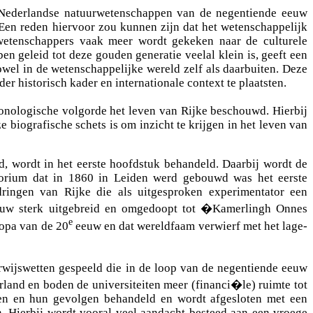
e Nederlandse natuurwetenschappen van de negentiende eeuw
 Een reden hiervoor zou kunnen zijn dat het wetenschappelijk
rwetenschappers vaak meer wordt gekeken naar de culturele
 geleid tot deze gouden generatie veelal klein is, geeft een
wel in de wetenschappelijke wereld zelf als daarbuiten. Deze
der historisch kader en internationale context te plaatsten.
ronologische volgorde het leven van Rijke beschouwd. Hierbij
biografische schets is om inzicht te krijgen in het leven van
d, wordt in het eerste hoofdstuk behandeld. Daarbij wordt de
atorium dat in 1860 in Leiden werd gebouwd was het eerste
ringen van Rijke die als uitgesproken experimentator een
 eeuw sterk uitgebreid en omgedoopt tot �Kamerlingh Onnes
e
opa van de 20
eeuw en dat wereldfaam verwierf met het lage-
rwijswetten gespeeld die in de loop van de negentiende eeuw
land en boden de universiteiten meer (financi�le) ruimte tot
ten en hun gevolgen behandeld en wordt afgesloten met een
. Hierbij wordt vooral veel aandacht besteed aan een vroege