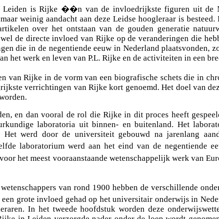
an Leiden is Rijke ��n van de invloedrijkste figuren uit d
 maar weinig aandacht aan deze Leidse hoogleraar is besteed.
artikelen over het ontstaan van de gouden generatie natuu
el de directe invloed van Rijke op de veranderingen die hebben
ngen die in de negentiende eeuw in Nederland plaatsvonden, zo
n het werk en leven van P.L. Rijke en de activiteiten in een bre
ven van Rijke in de vorm van een biografische schets die in ch
ijkste verrichtingen van Rijke kort genoemd. Het doel van deze 
 worden.
n, en dan vooral de rol die Rijke in dit proces heeft gespeel
urkundige laboratoria uit binnen- en buitenland. Het labor
t. Het werd door de universiteit gebouwd na jarenlang aand
itzelfde laboratorium werd aan het eind van de negentiende
voor het meest vooraanstaande wetenschappelijk werk van Eur
ie wetenschappers van rond 1900 hebben de verschillende onde
een grote invloed gehad op het universitair onderwijs in Neder
leraren. In het tweede hoofdstuk worden deze onderwijswet
Rijke in Leiden verzorgde nader onder de loep wordt genomen