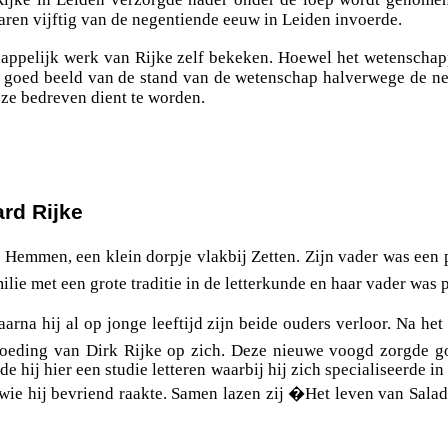
jaren vijftig van de negentiende eeuw in Leiden invoerde.
chappelijk werk van Rijke zelf bekeken. Hoewel het wetenschapp
een goed beeld van de stand van de wetenschap halverwege de 
eze bedreven dient te worden.
rd Rijke
e Hemmen, een klein dorpje vlakbij Zetten. Zijn vader was een
lie met een grote traditie in de letterkunde en haar vader was 
rna hij al op jonge leeftijd zijn beide ouders verloor. Na he
voeding van Dirk Rijke op zich. Deze nieuwe voogd zorgde goe
 hij hier een studie letteren waarbij hij zich specialiseerde in 
ie hij bevriend raakte. Samen lazen zij �Het leven van Saladin