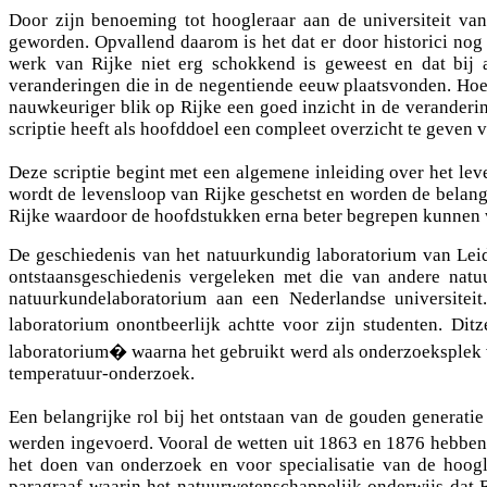
Door zijn benoeming tot hoogleraar aan de universiteit v
geworden. Opvallend daarom is het dat er door historici nog
werk van Rijke niet erg schokkend is geweest en dat bij 
veranderingen die in de negentiende eeuw plaatsvonden. Hoew
nauwkeuriger blik op Rijke een goed inzicht in de veranderi
scriptie heeft als hoofddoel een compleet overzicht te geven va
Deze scriptie begint met een algemene inleiding over het le
wordt de levensloop van Rijke geschetst en worden de belangr
Rijke waardoor de hoofdstukken erna beter begrepen kunnen
De geschiedenis van het natuurkundig laboratorium van Leide
ontstaansgeschiedenis vergeleken met die van andere natu
natuurkundelaboratorium aan een Nederlandse universitei
laboratorium onontbeerlijk achtte voor zijn studenten. D
laboratorium� waarna het gebruikt werd als onderzoeksplek 
temperatuur-onderzoek.
Een belangrijke rol bij het ontstaan van de gouden generat
werden ingevoerd. Vooral de wetten uit 1863 en 1876 hebben 
het doen van onderzoek en voor specialisatie van de hoog
paragraaf waarin het natuurwetenschappelijk onderwijs dat 