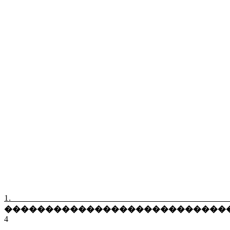
1. I
���������������������������
4